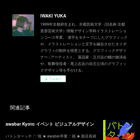
IWAKI YUKA
1999年京都府生まれ。京都芸術大学（旧名称 京都
造形芸術大学）情報デザイン学科イラストレーショ
ンコース卒業。 漢字をモチーフにしたグラフィック
や、イラストレーションと文字を融合させたタイポ
グラフィの制作を得意とする、グラフィックデザイ
ナー / アーティスト。 落語家・立川志の輔の独演会
や、歌舞伎役者・尾上右近の自主公演のグラフィッ
クデザイン等を手がける。
フォロー
関連記事
awabar Kyoto イベント ビジュアルデザイン
バトンターッチ .ᐟ.ᐟ祝 ★ awabar卒業 .ᐟ 祝 ★ 新店長就