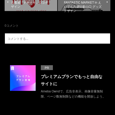
古着屋「ドキドキ」ロゴデ
FANTASTIC MARKET in え
ザイン
いでん八瀬比叡山口 グッズ
デザイン
0
コメント
PR
プレミアムプランでもっと自由な
サイトに
Ameba Owndで、広告非表示、画像容量無制
限、ページ数無制限などの機能を開放しよう。