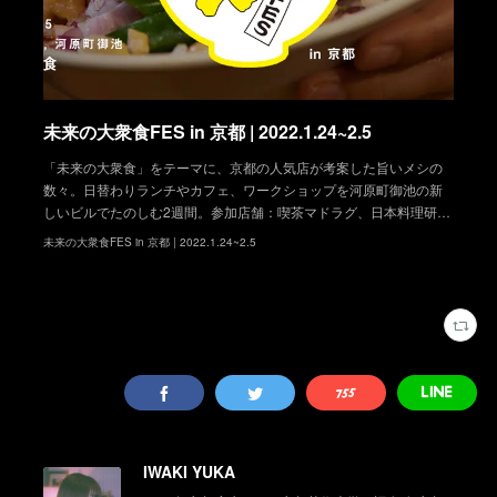
未来の大衆食FES in 京都 | 2022.1.24~2.5
「未来の大衆食」をテーマに、京都の人気店が考案した旨いメシの
数々。日替わりランチやカフェ、ワークショップを河原町御池の新
しいビルでたのしむ2週間。参加店舗：喫茶マドラグ、日本料理研…
未来の大衆食FES in 京都 | 2022.1.24~2.5
IWAKI YUKA