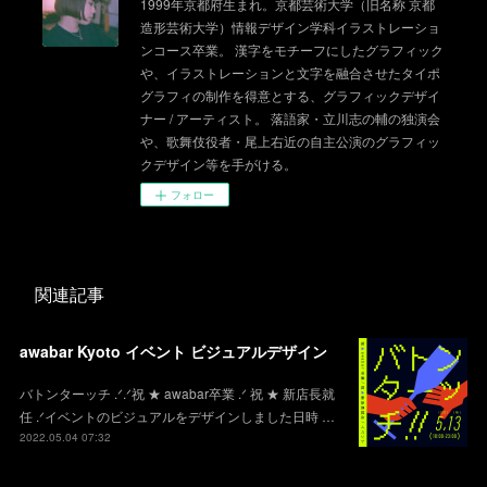
1999年京都府生まれ。京都芸術大学（旧名称 京都
造形芸術大学）情報デザイン学科イラストレーショ
ンコース卒業。 漢字をモチーフにしたグラフィック
や、イラストレーションと文字を融合させたタイポ
グラフィの制作を得意とする、グラフィックデザイ
ナー / アーティスト。 落語家・立川志の輔の独演会
や、歌舞伎役者・尾上右近の自主公演のグラフィッ
クデザイン等を手がける。
フォロー
関連記事
awabar Kyoto イベント ビジュアルデザイン
バトンターッチ .ᐟ.ᐟ祝 ★ awabar卒業 .ᐟ 祝 ★ 新店長就
任 .ᐟイベントのビジュアルをデザインしました日時 …
2022.05.04 07:32